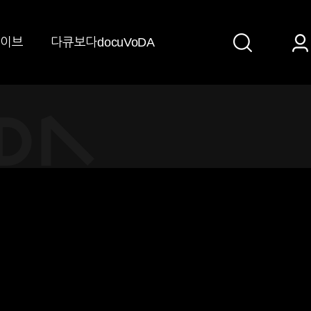
검
이브
다큐보다docuVoDA
색