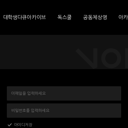
대학생다큐아카이브
독스쿨
공동체상영
아카
제
목
제
목
아이디저장