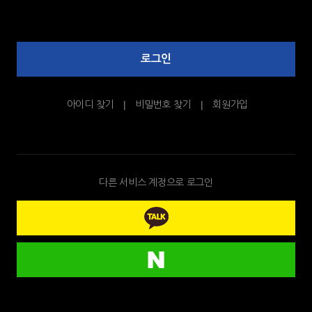
로그인
아이디 찾기
비밀번호 찾기
회원가입
다른 서비스 계정으로 로그인
카
카
오
네
톡
이
으
버
로
로
로
로
그